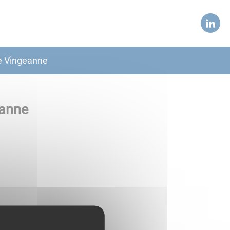
e Vingeanne
eanne