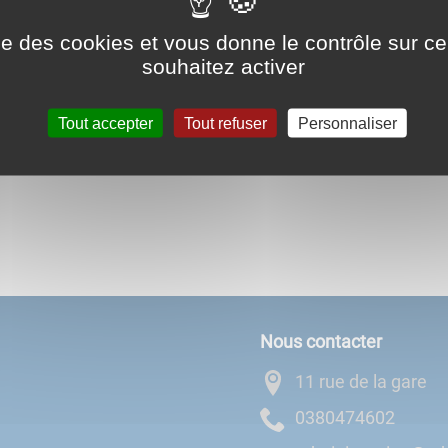
Localisation PETR : VDSV
ise des cookies et vous donne le contrôle sur 
souhaitez activer
Tout accepter
Tout refuser
Personnaliser
Nous contacter
11 rue de la gare
2064740830