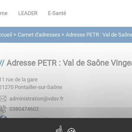
sme
LEADER
E-Santé
Carnet d'adresses
cueil
Adresse PETR : Val de Saôn
Adresse PETR : Val de Saône Ving
11 rue de la gare
21270
Pontailler-sur-Saône
rf.vsdv@noitartsinimda
2064740830
Local PETR : VDSV sur Google Maps